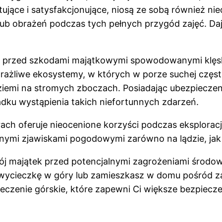
ujące i satysfakcjonujące, niosą ze sobą również ni
lub obrażeń podczas tych pełnych przygód zajęć. D
 przed szkodami majątkowymi spowodowanymi klęska
 wrażliwe ekosystemy, w których w porze suchej częs
iemi na stromych zboczach. Posiadając ubezpiecze
adku wystąpienia takich niefortunnych zdarzeń.
ch oferuje nieocenione korzyści podczas eksploracj
anymi zjawiskami pogodowymi zarówno na lądzie, j
ój majątek przed potencjalnymi zagrożeniami środo
wycieczkę w góry lub zamieszkasz w domu pośród za
zenie górskie, które zapewni Ci większe bezpiecze