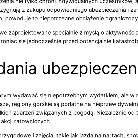
enia nie tylko chroni indywidualnych uczestników,
rezygnują z zakupu odpowiedniego ubezpieczenia i z
h, powoduje to niepotrzebne obciążenie ograniczonyc
we zaprojektowane specjalnie z myślą o aktywnościa
roniąc się jednocześnie przed potencjalnie katastr
adania ubezpieczen
órym wydawać się niepotrzebnym wydatkiem, ale w r
rwsze, regiony górskie są podatne na nieprzewidywa
ch zdarzeń związanych z pogodą. Niezależnie od teg
akcji ratowniczych.
przygodowe i zajęcia, takie jak jazda na nartach, sn