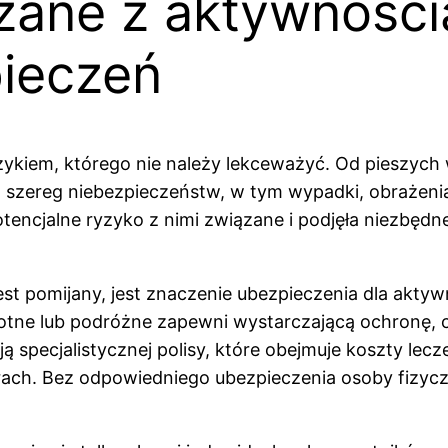
zane z aktywności
ieczeń
kiem, którego nie należy lekceważyć. Od pieszych w
a szereg niebezpieczeństw, w tym wypadki, obrażeni
otencjalne ryzyko z nimi związane i podjęła niezbędn
st pomijany, jest znaczenie ubezpieczenia dla akty
wotne lub podróżne zapewni wystarczającą ochronę, cz
 specjalistycznej polisy, które obejmuje koszty le
ach. Bez odpowiedniego ubezpieczenia osoby fizyc