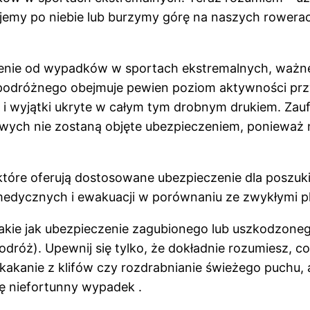
my po niebie lub burzymy górę na naszych rowerach. 
zenie od wypadków w sportach ekstremalnych, ważne
podróżnego obejmuje pewien poziom aktywności prz
a i wyjątki ukryte w całym tym drobnym drukiem. Zauf
ch nie zostaną objęte ubezpieczeniem, ponieważ n
y, które oferują dostosowane ubezpieczenie dla poszu
medycznych i ewakuacji w porównaniu ze zwykłymi p
ie jak ubezpieczenie zagubionego lub uszkodzonego
odróż). Upewnij się tylko, że dokładnie rozumiesz, 
skakanie z klifów czy rozdrabnianie świeżego puchu,
ię niefortunny wypadek .