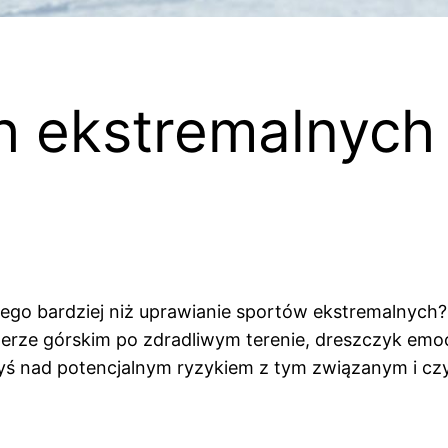
h ekstremalnych
zego bardziej niż uprawianie sportów ekstremalnych? 
erze górskim po zdradliwym terenie, dreszczyk emoc
dyś nad potencjalnym ryzykiem z tym związanym i c