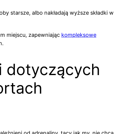
oby starsze, albo nakładają wyższe składki w
zym miejscu, zapewniając
kompleksowe
h.
i dotyczących
ortach
żnieni od adrenaliny, tacy jak my, nie chcą