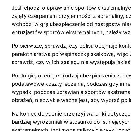
Jeśli chodzi o uprawianie sportów ekstremalnych
zajęty czerpaniem przyjemności z adrenaliny, cz
wchodzi w grę ubezpieczenie od następstw nie
entuzjastów sportów ekstremalnych, należy wz
Po pierwsze, sprawdź, czy polisa obejmuje kon
paralotniarstwa po wspinaczkę skałkową, więc 
sprawdź, czy w ich zasięgu nie występują jakie
Po drugie, oceń, jaki rodzaj ubezpieczenia zap
podstawowe koszty leczenia, podczas gdy inne ob
wypadki podczas uprawiania sportów ekstremal
obrażeń, niezwykle ważne jest, aby wybrać poli
Na koniec dokładnie przejrzyj warunki dotyczą
bardziej wyrozumiali w stosunku do istniejącyc
ekstremalnych, inni mogą całkowicie wykluczyć 