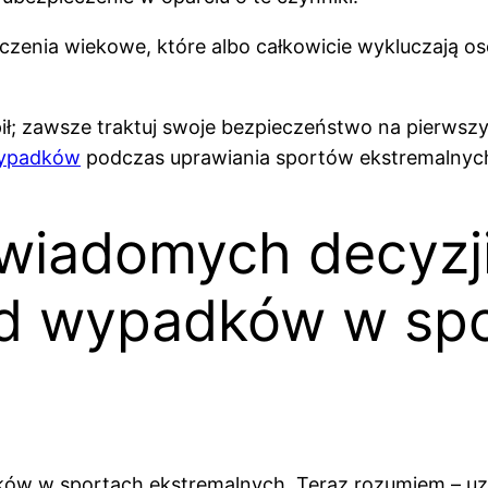
czenia wiekowe, które albo całkowicie wykluczają os
pił; zawsze traktuj swoje bezpieczeństwo na pierws
wypadków
podczas uprawiania sportów ekstremalnyc
wiadomych decyzj
od wypadków w sp
 w sportach ekstremalnych. Teraz rozumiem – uzale