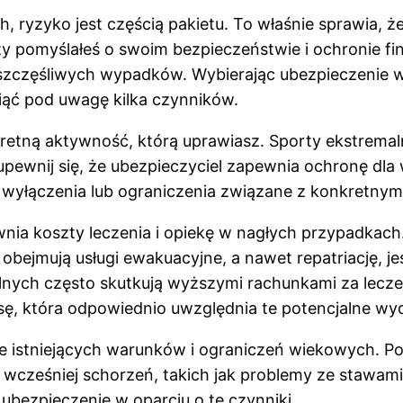
, ryzyko jest częścią pakietu. To właśnie sprawia, ż
y pomyślałeś o swoim bezpieczeństwie i ochronie fin
szczęśliwych wypadków. Wybierając ubezpieczenie 
iąć pod uwagę kilka czynników.
kretną aktywność, którą uprawiasz. Sporty ekstremal
upewnij się, że ubezpieczyciel zapewnia ochronę dl
ś wyłączenia lub ograniczenia związane z konkretnymi
ewnia koszty leczenia i opiekę w nagłych przypadkac
ejmują usługi ewakuacyjne, a nawet repatriację, jeś
nych często skutkują wyższymi rachunkami za lecze
sę, która odpowiednio uwzględnia te potencjalne wyd
ce istniejących warunków i ograniczeń wiekowych. P
h wcześniej schorzeń, takich jak problemy ze stawam
ubezpieczenie w oparciu o te czynniki.