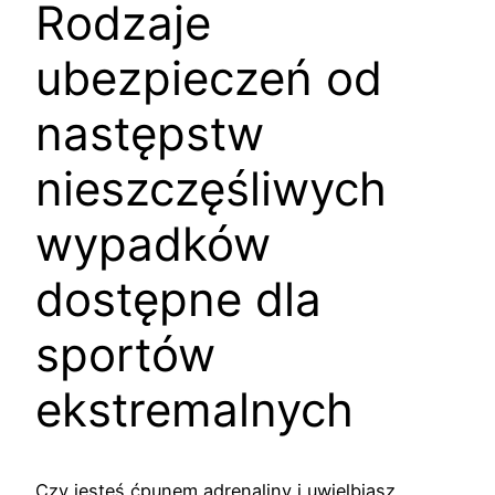
Rodzaje
ubezpieczeń od
następstw
nieszczęśliwych
wypadków
dostępne dla
sportów
ekstremalnych
Czy jesteś ćpunem adrenaliny i uwielbiasz